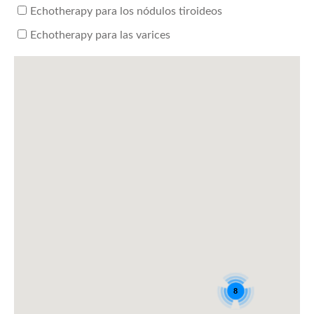
Echotherapy para los nódulos tiroideos
Echotherapy para las varices
8