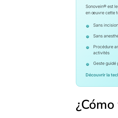
Sonovein® est le
en œuvre cette t
Sans incision
Sans anesthé
Procédure am
activités
Geste guidé 
Découvrir la te
¿Cómo 