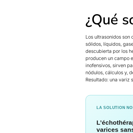
¿Qué so
Los ultrasonidos son
sólidos, líquidos, gas
descubierta por los h
producen un campo el
inofensivos, sirven pa
nódulos, cálculos y, d
Resultado: una variz se
LA SOLUTION NO
L’échothérap
varices san