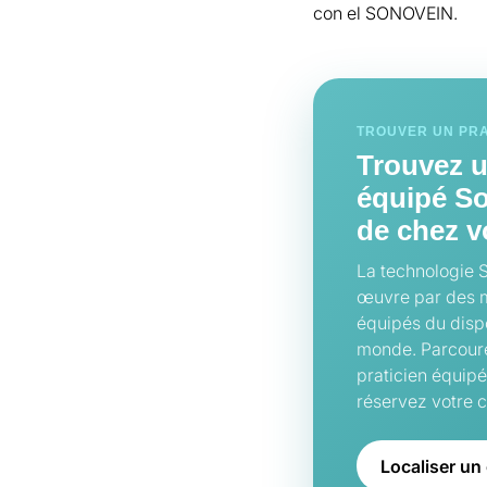
con el SONOVEIN.
TROUVER UN PRA
Trouvez u
équipé S
de chez 
La technologie 
œuvre par des m
équipés du dispo
monde. Parcourez
praticien équipé
réservez votre c
Localiser un