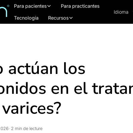
Para pacientes
Para practicantes
Idioma
Tecnología
Recursos
 actúan los
onidos en el trat
 varices?
2026
· 2 min de lecture