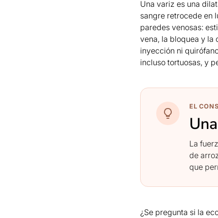
Una variz es una dila
sangre retrocede en l
paredes venosas: est
vena, la bloquea y la 
inyección ni quirófano
incluso tortuosas, y 
EL CON
Una 
La fuer
de arroz
que perm
¿Se pregunta si la ec