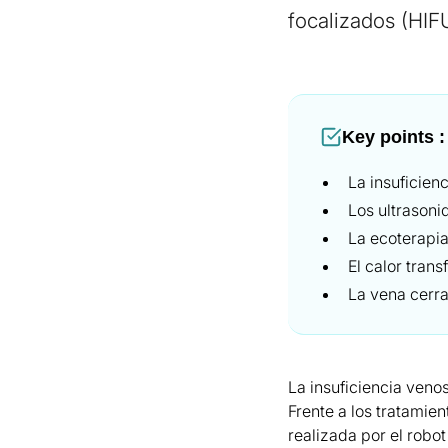
focalizados (HIFU)
Key points :
La insuficien
Los ultrasoni
La ecoterapia
El calor tran
La vena cerra
La insuficiencia venos
Frente a los tratamie
realizada por el robo