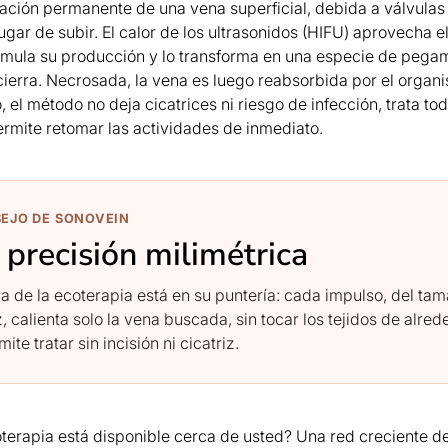
tación permanente de una vena superficial, debida a válvulas
ugar de subir. El calor de los ultrasonidos (HIFU) aprovecha e
imula su producción y lo transforma en una especie de pega
cierra. Necrosada, la vena es luego reabsorbida por el organis
, el método no deja cicatrices ni riesgo de infección, trata to
permite retomar las actividades de inmediato.
SEJO DE SONOVEIN
precisión milimétrica
za de la ecoterapia está en su puntería: cada impulso, del ta
, calienta solo la vena buscada, sin tocar los tejidos de alred
ite tratar sin incisión ni cicatriz.
oterapia está disponible cerca de usted? Una red creciente d