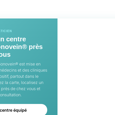
TICIEN
n centre
onovein® près
vous
Sonovein® est mise en
édecins et des cliniques
sitif, partout dans le
 la carte, localisez un
 près de chez vous et
onsultation.
 centre équipé