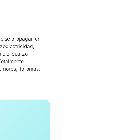
ue se propagan en
ezoelectricidad,
omo el cuarzo
Totalmente
tumores, fibromas,