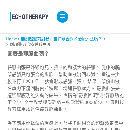
MAIN
MENU
Home
無創超聲刀對我而言這是合適的治療方法嗎？
無創超聲刀治療靜脈曲張
甚麼是靜脈曲張？
靜脈曲張是外觀可見、扭曲的和擴大的靜脈。 健康的腿
部靜脈具可張合的瓣膜，幫助血液流回心臟。 當這些瓣
膜不再正常工作，就會形成靜脈曲張。 結果，部份血液
在重力下流回腿內並積聚，增加靜脈壓力。 靜脈曲張是
這些瓣膜功能失調的結果，也稱為“靜脈回流”或“靜脈功能
不全”。 全世界受腿部靜脈曲張影響約3000萬人。 無創超
聲刀僅用超聲治療靜脈曲張。
為了應用超聲波於治療上，會將多個相交的超聲波束集中