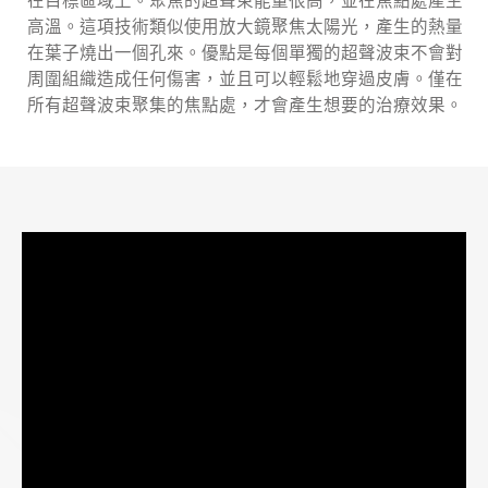
在目標區域上。聚焦的超聲束能量很高，並在焦點處產生
高溫。這項技術類似使用放大鏡聚焦太陽光，產生的熱量
在葉子燒出一個孔來。優點是每個單獨的超聲波束不會對
周圍組織造成任何傷害，並且可以輕鬆地穿過皮膚。僅在
所有超聲波束聚集的焦點處，才會產生想要的治療效果。